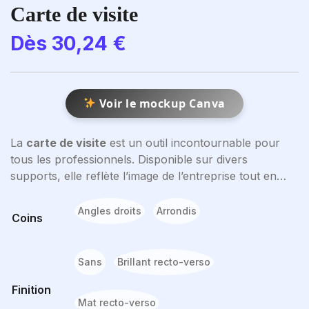
Carte de visite
Dès
30,24
€
Voir le mockup Canva
La
carte de visite
est un outil incontournable pour
tous les professionnels. Disponible sur divers
supports, elle reflète l’image de l’entreprise tout en
facilitant les échanges. Personnalisée avec des finitions
haut de gamme comme le pelliculage, elle devient un
Angles droits
Arrondis
Coins
véritable vecteur de communication. Disponible en
plusieurs formats et options, la carte de visite est plus
qu’un simple support : c’est un outil publicitaire
Sans
Brillant recto-verso
puissant, à la fois durable et impactant.
Finition
Mat recto-verso