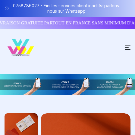
0758786027 - Fini les services client inactifs: parlons-
nous sur Whatsapp!
VRAISON GRATUITE PARTOUT EN FRANCE SANS MINIMUM D'A